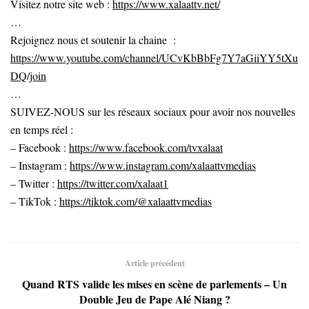
Visitez notre site web :
https://www.xalaattv.net/
…
Rejoignez nous et soutenir la chaine :
https://www.youtube.com/channel/UCvKbBbFg7Y7aGiiYY5tXu
DQ/join
…
SUIVEZ-NOUS sur les réseaux sociaux pour avoir nos nouvelles
en temps réel :
– Facebook :
https://www.facebook.com/tvxalaat
– Instagram :
https://www.instagram.com/xalaattvmedias
– Twitter :
https://twitter.com/xalaat1
– TikTok :
https://tiktok.com/@xalaattvmedias
Article précédent
Quand RTS valide les mises en scène de parlements – Un
Double Jeu de Pape Alé Niang ?