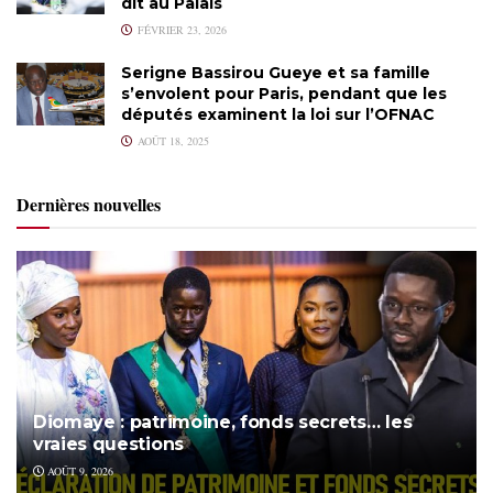
dit au Palais
FÉVRIER 23, 2026
Serigne Bassirou Gueye et sa famille
s’envolent pour Paris, pendant que les
députés examinent la loi sur l’OFNAC
AOÛT 18, 2025
Dernières nouvelles
Diomaye : patrimoine, fonds secrets… les
vraies questions
AOÛT 9, 2026