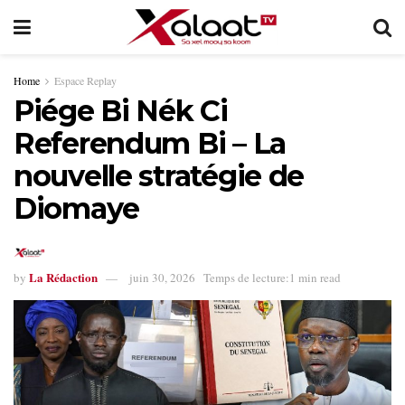
Home
Espace Replay
Piége Bi Nék Ci
Referendum Bi – La
nouvelle stratégie de
Diomaye
La Rédaction
by
juin 30, 2026
Temps de lecture:1 min read