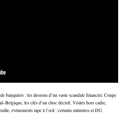
 banquiers : les dessous d’un vaste scandale financier, Coupe
–Belgique, les clés d’un choc décisif, Visites hors cadre,
euille, événements tape à l’œil : certains ministres et DG