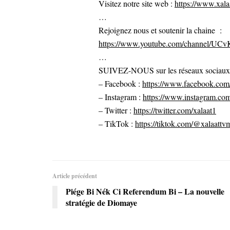
Visitez notre site web :
https://www.xalaa
…
Rejoignez nous et soutenir la chaine :
https://www.youtube.com/channel/U
…
SUIVEZ-NOUS sur les réseaux sociaux po
– Facebook :
https://www.facebook.com/
– Instagram :
https://www.instagram.com
– Twitter :
https://twitter.com/xalaat1
– TikTok :
https://tiktok.com/@xalaattv
Article précédent
Piége Bi Nék Ci Referendum Bi – La nouvelle
stratégie de Diomaye