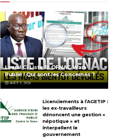
Leeral Ci Liste Bi OFNAC Wara
Publié ! Qui sont les Concernés ?
AOÛT 5, 2026
Licenciements à l’AGETIP :
les ex-travailleurs
dénoncent une gestion «
népotique » et
interpellent le
gouvernement