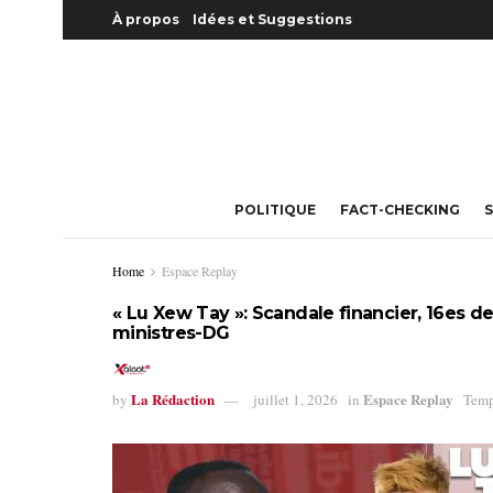
À propos
Idées et Suggestions
POLITIQUE
FACT-CHECKING
S
Home
Espace Replay
« Lu Xew Tay »: Scandale financier, 16es d
ministres-DG
La Rédaction
Espace Replay
by
juillet 1, 2026
in
Temp