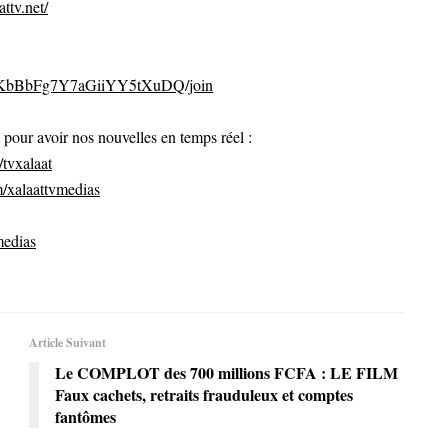
ttv.net/
CvKbBbFg7Y7aGiiYY5tXuDQ/join
ur avoir nos nouvelles en temps réel :
tvxalaat
/xalaattvmedias
medias
Article Suivant
Le COMPLOT des 700 millions FCFA : LE FILM
Faux cachets, retraits frauduleux et comptes
fantômes