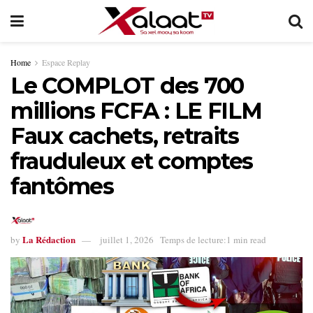
Home
Espace Replay
Le COMPLOT des 700
millions FCFA : LE FILM
Faux cachets, retraits
frauduleux et comptes
fantômes
La Rédaction
by
juillet 1, 2026
Temps de lecture:1 min read