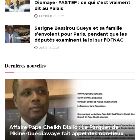
Diomaye- PASTEF : ce qui s’est vraiment
dit au Palais
FÉVRIER 23, 2026
Serigne Bassirou Gueye et sa famille
s’envolent pour Paris, pendant que les
députés examinent la loi sur l’OFNAC
AOÛT 18, 2025
Dernières nouvelles
Affaire Pape Cheikh Diallo : Le Parquet de
Pikine-Guédiawaye fait appel des non-lieux