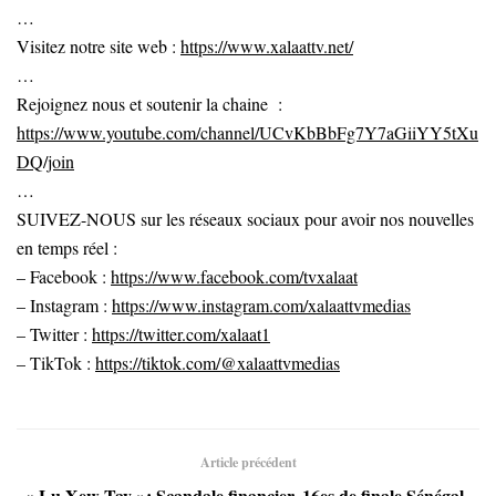
…
Visitez notre site web :
https://www.xalaattv.net/
…
Rejoignez nous et soutenir la chaine :
https://www.youtube.com/channel/UCvKbBbFg7Y7aGiiYY5tXu
DQ/join
…
SUIVEZ-NOUS sur les réseaux sociaux pour avoir nos nouvelles
en temps réel :
– Facebook :
https://www.facebook.com/tvxalaat
– Instagram :
https://www.instagram.com/xalaattvmedias
– Twitter :
https://twitter.com/xalaat1
– TikTok :
https://tiktok.com/@xalaattvmedias
Article précédent
« Lu Xew Tay »: Scandale financier, 16es de finale Sénégal–