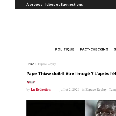
À propos
Idées et Suggestions
POLITIQUE
FACT-CHECKING
S
Home
Espace Replay
Pape Thiaw doit-il être limogé ? L’après 
La Rédaction
Espace Replay
by
juillet 2, 2026
in
Temp