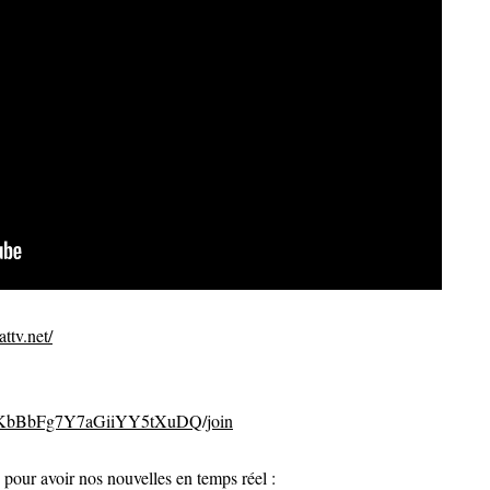
ttv.net/
CvKbBbFg7Y7aGiiYY5tXuDQ/join
ur avoir nos nouvelles en temps réel :