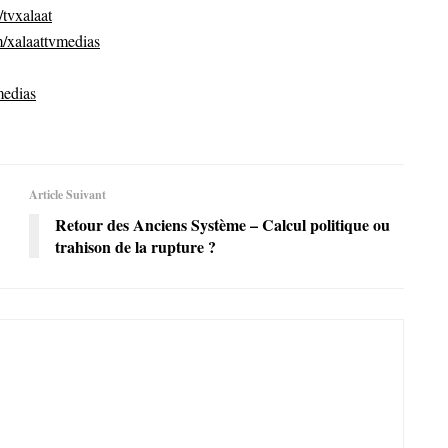
tvxalaat
/xalaattvmedias
medias
Article Suivant
Retour des Anciens Système – Calcul politique ou
trahison de la rupture ?