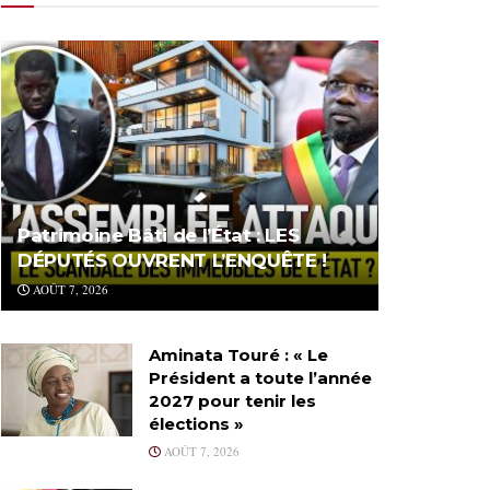
Patrimoine Bâti de l’État : LES
DÉPUTÉS OUVRENT L’ENQUÊTE !
AOÛT 7, 2026
Aminata Touré : « Le
Président a toute l’année
2027 pour tenir les
élections »
AOÛT 7, 2026