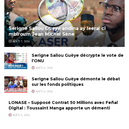
Serigne Saliou Gueye andina ay leeral ci
mbiroum Jean Michel Sène
AOÛT 7, 2026
Serigne Saliou Guèye décrypte le vote de
l’ONU
AOÛT 6, 2026
Serigne Saliou Guèye démonte le débat
sur les fonds politiques
AOÛT 6, 2026
LONASE – Supposé Contrat 50 Millions avec Feñal
Digital : Toussaint Manga apporte un démenti
AOÛT 6, 2026