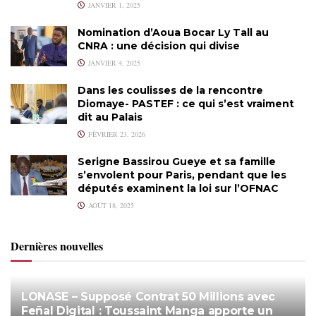
JANVIER 1, 2025
Nomination d’Aoua Bocar Ly Tall au
CNRA : une décision qui divise
JANVIER 4, 2025
Dans les coulisses de la rencontre
Diomaye- PASTEF : ce qui s’est vraiment
dit au Palais
FÉVRIER 23, 2026
Serigne Bassirou Gueye et sa famille
s’envolent pour Paris, pendant que les
députés examinent la loi sur l’OFNAC
AOÛT 18, 2025
Dernières nouvelles
LONASE – Supposé Contrat 50 Millions avec
Feñal Digital : Toussaint Manga apporte un