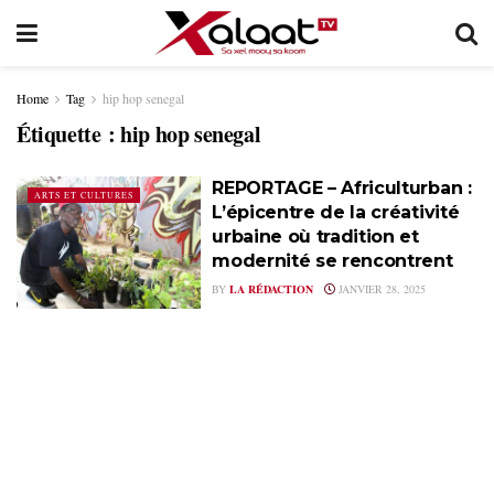
Home
Tag
hip hop senegal
Étiquette :
hip hop senegal
REPORTAGE – Africulturban :
ARTS ET CULTURES
L’épicentre de la créativité
urbaine où tradition et
modernité se rencontrent
BY
LA RÉDACTION
JANVIER 28, 2025