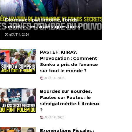
Diomaye : patrimoine, fonds
secrets… les vraies questions
AOÛT 9, 2026
PASTEF, KIIRAY,
Provocation : Comment
Sonko a pris de l’avance
sur tout le monde ?
AOÛT 8, 2026
Bourdes sur Bourdes,
Fautes sur Fautes : le
sénégal mérite-t-il mieux
?
AOÛT 8, 2026
Exonérations Fiscales :