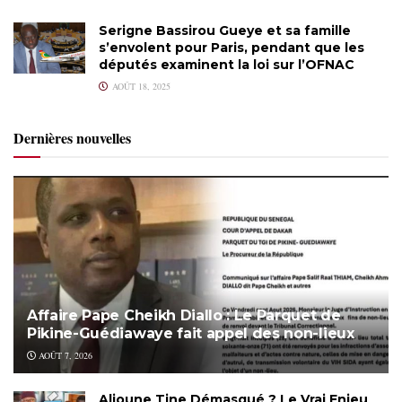
Serigne Bassirou Gueye et sa famille
s’envolent pour Paris, pendant que les
députés examinent la loi sur l’OFNAC
AOÛT 18, 2025
Dernières nouvelles
Affaire Pape Cheikh Diallo : Le Parquet de
Pikine-Guédiawaye fait appel des non-lieux
AOÛT 7, 2026
Alioune Tine Démasqué ? Le Vrai Enjeu