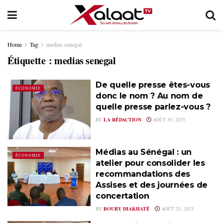
Home
Tag
medias senegal
Étiquette :
medias senegal
De quelle presse êtes-vous
ÉCONOMIE
donc le nom ? Au nom de
quelle presse parlez-vous ?
BY
LA RÉDACTION
AOÛT 30, 2025
Médias au Sénégal : un
ÉCONOMIE
atelier pour consolider les
recommandations des
Assises et des journées de
concertation
BY
BOURY DIAKHATÉ
AOÛT 25, 2025