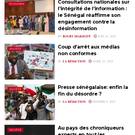
Consultations nationales sur
ÉCONOMIE
l’intégrité de l’information :
le Sénégal réaffirme son
engagement contre la
désinformation
BY
BOURY DIAKHATÉ
JUIN 16, 2025
Coup d’arrêt aux médias
SOCIÉTÉ
non conformes
BY
LA RÉDACTION
AVRIL 25, 2025
Presse sénégalaise: enfin la
SOCIÉTÉ
fin du désordre ?
BY
LA RÉDACTION
FÉVRIER 9, 2025
Au pays des chroniqueurs
SOCIÉTÉ
experts en tout,les