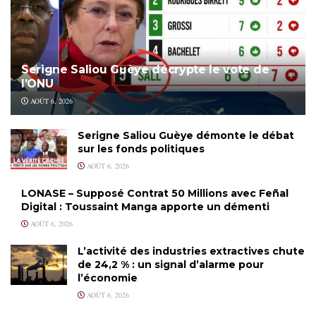
Serigne Saliou Guèye décrypte le vote de
l’ONU
AOÛT 6, 2026
Serigne Saliou Guèye démonte le débat
sur les fonds politiques
AOÛT 6, 2026
LONASE – Supposé Contrat 50 Millions avec Feñal
Digital : Toussaint Manga apporte un démenti
AOÛT 6, 2026
L’activité des industries extractives chute
de 24,2 % : un signal d’alarme pour
l’économie
AOÛT 6, 2026