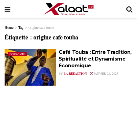
Home
Tag
origine cafe touba
Étiquette :
origine cafe touba
Café Touba : Entre Tradition,
ÉCONOMIE
Spiritualité et Dynamisme
Économique
BY
LA RÉDACTION
JANVIER 21, 2025