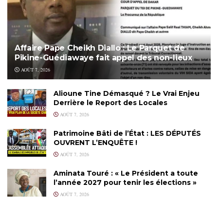
Affaire Pape Cheikh Diallo : Le Parquet de
Pikine-Guédiawaye fait appel des non-lieux
AOÛT 7, 2026
Alioune Tine Démasqué ? Le Vrai Enjeu
Derrière le Report des Locales
AOÛT 7, 2026
Patrimoine Bâti de l’État : LES DÉPUTÉS
OUVRENT L’ENQUÊTE !
AOÛT 7, 2026
Aminata Touré : « Le Président a toute
l’année 2027 pour tenir les élections »
AOÛT 7, 2026