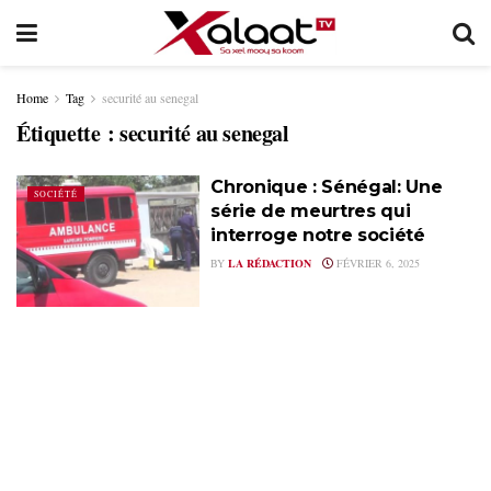
Home
Tag
securité au senegal
Étiquette :
securité au senegal
Chronique : Sénégal: Une
SOCIÉTÉ
série de meurtres qui
interroge notre société
BY
LA RÉDACTION
FÉVRIER 6, 2025