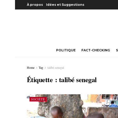
À propos
Idées et Suggestions
POLITIQUE
FACT-CHECKING
S
Home
Tag
talibé senegal
Étiquette :
talibé senegal
SOCIÉTÉ