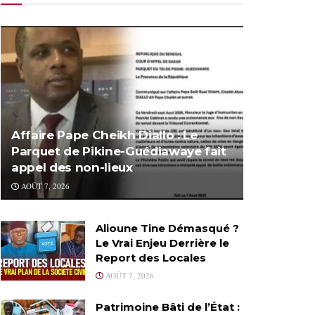
Affaire Pape Cheikh Diallo : Le
Parquet de Pikine-Guédiawaye fait
appel des non-lieux
AOÛT 7, 2026
Alioune Tine Démasqué ?
Le Vrai Enjeu Derrière le
Report des Locales
AOÛT 7, 2026
Patrimoine Bâti de l’État :