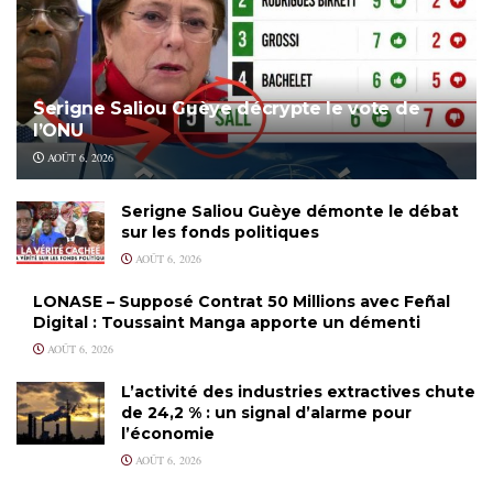
Serigne Saliou Guèye décrypte le vote de
l’ONU
AOÛT 6, 2026
Serigne Saliou Guèye démonte le débat
sur les fonds politiques
AOÛT 6, 2026
LONASE – Supposé Contrat 50 Millions avec Feñal
Digital : Toussaint Manga apporte un démenti
AOÛT 6, 2026
L’activité des industries extractives chute
de 24,2 % : un signal d’alarme pour
l’économie
AOÛT 6, 2026