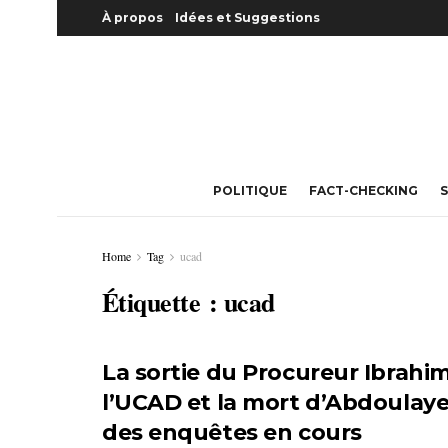
À propos
Idées et Suggestions
POLITIQUE
FACT-CHECKING
S
Home
Tag
ucad
Étiquette :
ucad
La sortie du Procureur Ibrahi
ÉDUCATION
l’UCAD et la mort d’Abdoulaye B
des enquêtes en cours