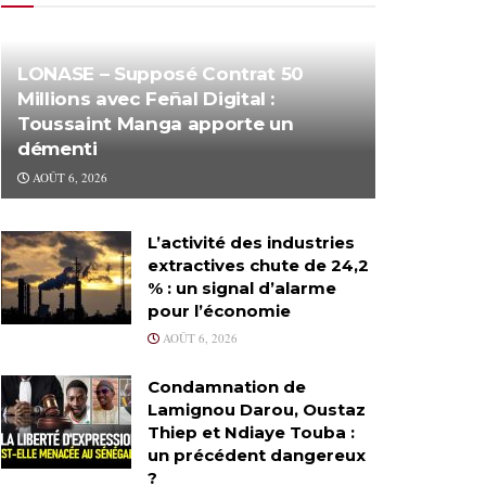
LONASE – Supposé Contrat 50
Millions avec Feñal Digital :
Toussaint Manga apporte un
démenti
AOÛT 6, 2026
L’activité des industries
extractives chute de 24,2
% : un signal d’alarme
pour l’économie
AOÛT 6, 2026
Condamnation de
Lamignou Darou, Oustaz
Thiep et Ndiaye Touba :
un précédent dangereux
?