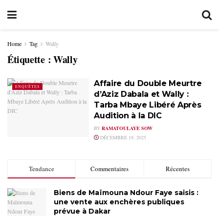
Home
Tag
Wally
Étiquette :
Wally
Affaire du Double Meurtre
ENQUÊTES
d’Aziz Dabala et Wally :
Tarba Mbaye Libéré Après
Audition à la DIC
BY
RAMATOULAYE SOW
DÉCEMBRE 19, 2025
Tendance
Commentaires
Récentes
Biens de Maïmouna Ndour Faye saisis :
une vente aux enchères publiques
prévue à Dakar