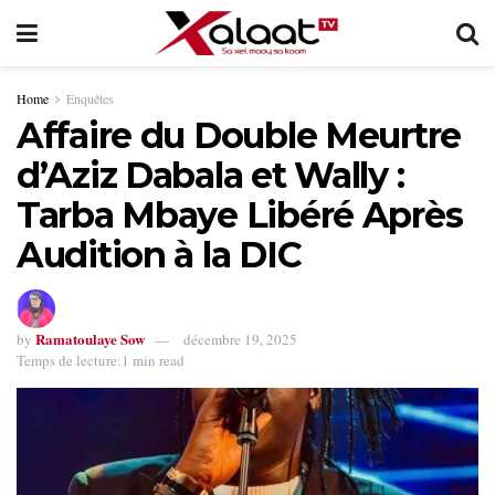
Home
Enquêtes
Affaire du Double Meurtre
d’Aziz Dabala et Wally :
Tarba Mbaye Libéré Après
Audition à la DIC
Ramatoulaye Sow
by
décembre 19, 2025
Temps de lecture:1 min read