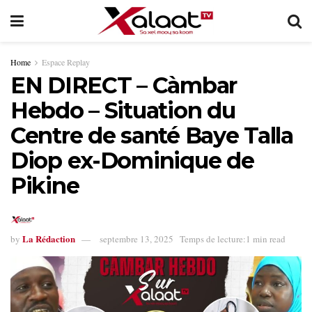
Home
Espace Replay
EN DIRECT – Càmbar
Hebdo – Situation du
Centre de santé Baye Talla
Diop ex-Dominique de
Pikine
La Rédaction
by
septembre 13, 2025
Temps de lecture:1 min read