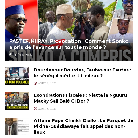
PASTEF, KIIRAY, Provocation : Comment Sonko
a pris de l’avance sur tout le monde ?
AOÛT 8, 2026
Bourdes sur Bourdes, Fautes sur Fautes :
le sénégal mérite-t-il mieux ?
AOÛT 8, 2026
Exonérations Fiscales : Niatta la Nguuru
Macky Sall Balé Ci Bor ?
AOÛT 8, 2026
Affaire Pape Cheikh Diallo : Le Parquet de
Pikine-Guédiawaye fait appel des non-
lieux