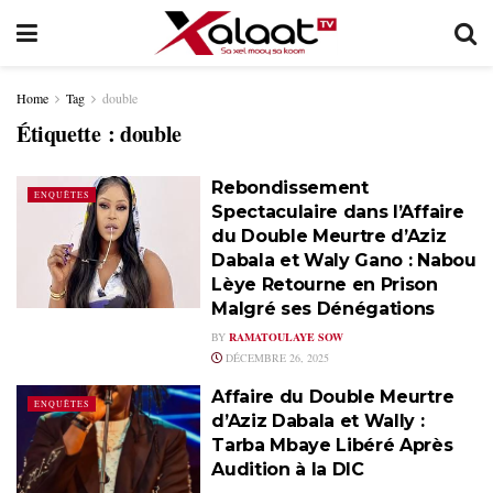
Home
Tag
double
Étiquette :
double
Rebondissement
ENQUÊTES
Spectaculaire dans l’Affaire
du Double Meurtre d’Aziz
Dabala et Waly Gano : Nabou
Lèye Retourne en Prison
Malgré ses Dénégations
BY
RAMATOULAYE SOW
DÉCEMBRE 26, 2025
Affaire du Double Meurtre
ENQUÊTES
d’Aziz Dabala et Wally :
Tarba Mbaye Libéré Après
Audition à la DIC