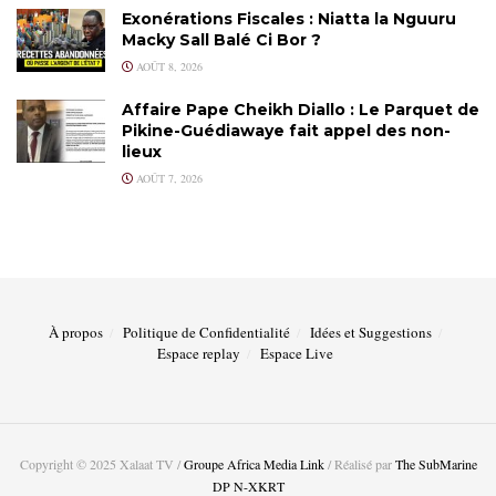
Exonérations Fiscales : Niatta la Nguuru
Macky Sall Balé Ci Bor ?
AOÛT 8, 2026
Affaire Pape Cheikh Diallo : Le Parquet de
Pikine-Guédiawaye fait appel des non-
lieux
AOÛT 7, 2026
À propos
Politique de Confidentialité
Idées et Suggestions
Espace replay
Espace Live
Copyright © 2025 Xalaat TV /
Groupe Africa Media Link
/ Réalisé par
The SubMarine
DP N-XKRT