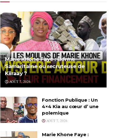
Marie Khone Faye : Bonne
Samaritaine ou recruteuse de
Kiiraay ?
AOÛT 7, 2026
Fonction Publique : Un
4×4 Kia au cœur d’ une
polemique
AOÛT 7, 2026
Marie Khone Faye :