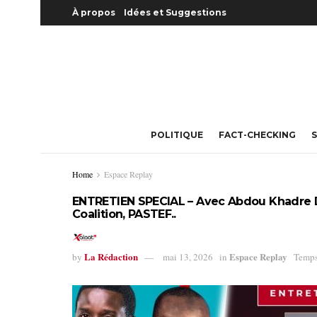
À propos
Idées et Suggestions
POLITIQUE
FACT-CHECKING
S
Home
Espace Replay
ENTRETIEN SPECIAL – Avec Abdou Khadre Dj
Coalition, PASTEF..
La Rédaction
Espace Replay
by
mai 13, 2026
in
Temps