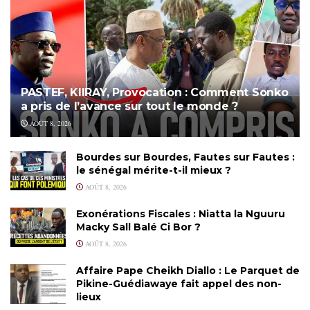
PASTEF, KIIRAY, Provocation : Comment Sonko
a pris de l’avance sur tout le monde ?
AOÛT 8, 2026
Bourdes sur Bourdes, Fautes sur Fautes :
le sénégal mérite-t-il mieux ?
AOÛT 8, 2026
Exonérations Fiscales : Niatta la Nguuru
Macky Sall Balé Ci Bor ?
AOÛT 8, 2026
Affaire Pape Cheikh Diallo : Le Parquet de
Pikine-Guédiawaye fait appel des non-
lieux