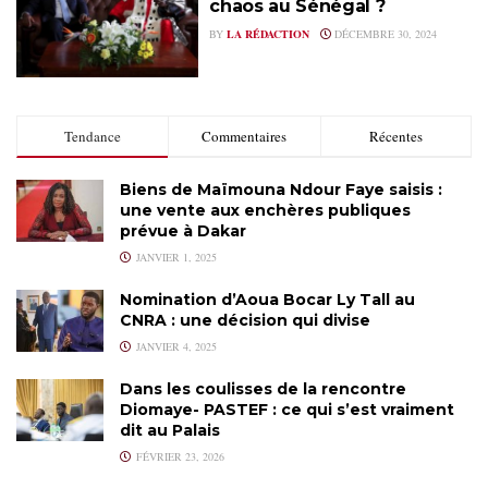
chaos au Sénégal ?
BY
LA RÉDACTION
DÉCEMBRE 30, 2024
Tendance
Commentaires
Récentes
Biens de Maïmouna Ndour Faye saisis :
une vente aux enchères publiques
prévue à Dakar
JANVIER 1, 2025
Nomination d’Aoua Bocar Ly Tall au
CNRA : une décision qui divise
JANVIER 4, 2025
Dans les coulisses de la rencontre
Diomaye- PASTEF : ce qui s’est vraiment
dit au Palais
FÉVRIER 23, 2026