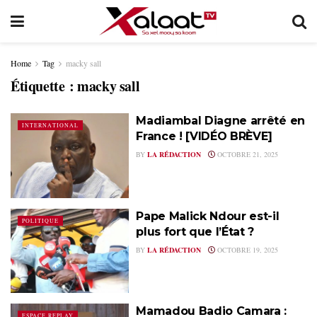
Home
Tag
macky sall
Étiquette :
macky sall
Madiambal Diagne arrêté en
INTERNATIONAL
France ! [VIDÉO BRÈVE]
BY
LA RÉDACTION
OCTOBRE 21, 2025
Pape Malick Ndour est-il
POLITIQUE
plus fort que l’État ?
BY
LA RÉDACTION
OCTOBRE 19, 2025
Mamadou Badio Camara :
ESPACE REPLAY