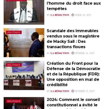
l’homme du droit face aux
tempêtes
BY
LA RÉDACTION
AVRIL 10, 2025
Scandale des immeubles
POLITIQUE
vendus sous le magistère
de Macky Sall : Des
transactions floues
BY
LA RÉDACTION
FÉVRIER 16, 2025
Création du Front pour la
POLITIQUE
Défense de la Démocratie
et de la République (FDR):
Une opposition en mal de
crédibilité
BY
LA RÉDACTION
FÉVRIER 10, 2025
2024: Comment le conseil
POLITIQUE
constitutionnel a évité le